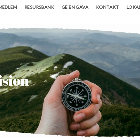
 MEDLEM
RESURSBANK
GE EN GÅVA
KONTAKT
LOKA
ision