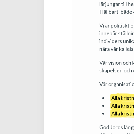
lärjungar till 
Hållbart, både 
Vi är politiskt
innebär ställni
individers unik
nära vår kallel
Vår vision och
skapelsen och 
Vår organisatio
Alla krist
Alla kristn
Alla krist
God Jords längta