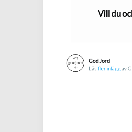
Vill du o
God Jord
Läs
fler inlägg
av G