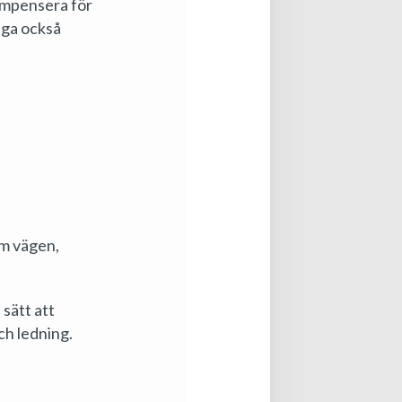
ompensera för
nga också
som vägen,
 sätt att
ch ledning.