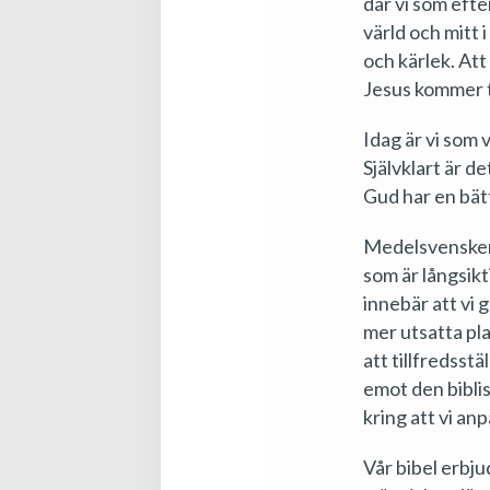
där vi som efte
värld och mitt 
och kärlek. Att 
Jesus kommer t
Idag är vi som 
Självklart är d
Gud har en bätt
Medelsvensken 
som är långsikt
innebär att vi 
mer utsatta pl
att tillfredsst
emot den biblis
kring att vi an
Vår bibel erbjud