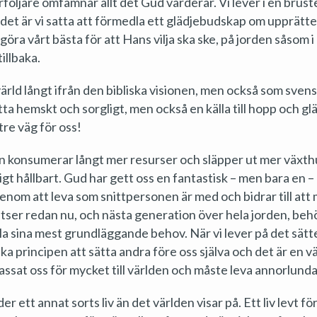
rföljare omfamnar allt det Gud värderar. Vi lever i en brust
i det är vi satta att förmedla ett glädjebudskap om upprätt
göra vårt bästa för att Hans vilja ska ske, på jorden såsom i h
illbaka.
värld långt ifrån den bibliska visionen, men också som sven
etta hemskt och sorgligt, men också en källa till hopp och glä
re väg för oss!
konsumerar långt mer resurser och släpper ut mer växth
igt hållbart. Gud har gett oss en fantastisk – men bara en –
genom att leva som snittpersonen är med och bidrar till att
atser redan nu, och nästa generation över hela jorden, be
älla sina mest grundläggande behov. När vi lever på det sätt
ka principen att sätta andra före oss själva och det är en 
passat oss för mycket till världen och måste leva annorlunda
er ett annat sorts liv än det världen visar på. Ett liv levt f