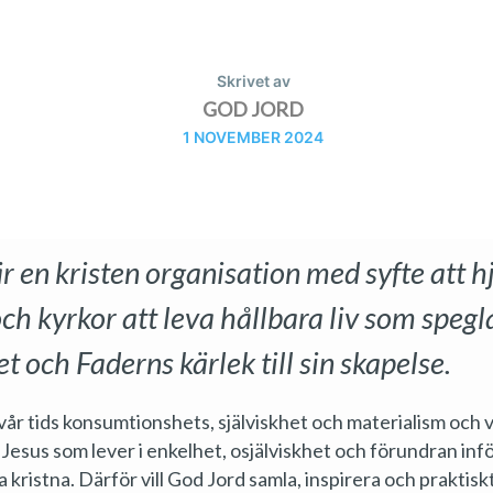
Skrivet av
GOD JORD
1 NOVEMBER 2024
r en kristen organisation med syfte att h
och kyrkor att leva hållbara liv som spegl
t och Faderns kärlek till sin skapelse.
vår tids konsumtionshets, själviskhet och materialism och vil
ll Jesus som lever i enkelhet, osjälviskhet och förundran inf
la kristna. Därför vill God Jord samla, inspirera och praktisk