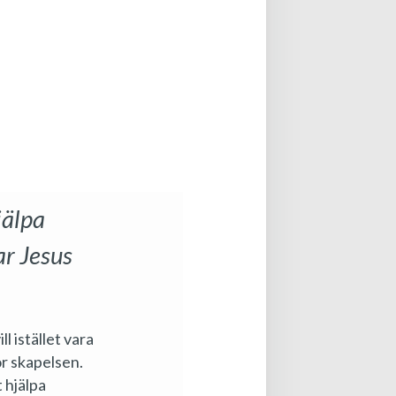
jälpa
ar Jesus
l istället vara
ör skapelsen.
t hjälpa