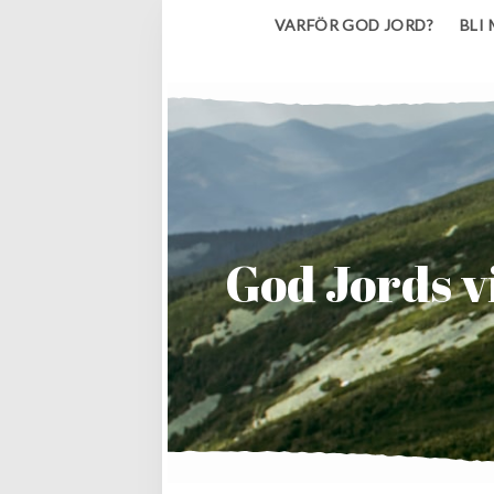
VARFÖR GOD JORD?
BLI
God Jords v