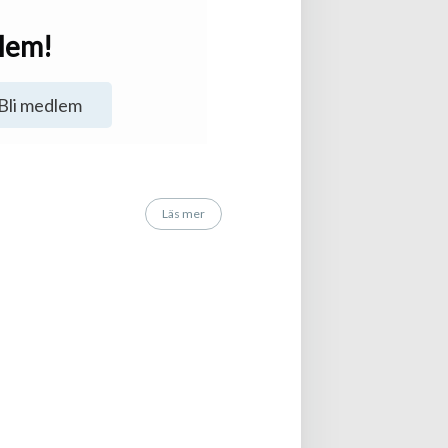
dlem!
Bli medlem
Läs mer