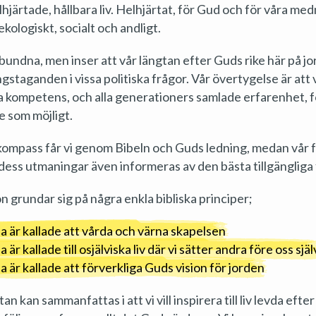
helhjärtade, hållbara liv. Helhjärtat, för Gud och för våra me
ekologiskt, socialt och andligt.
 obundna, men inser att vår längtan efter Guds rike här på j
ngstaganden i vissa politiska frågor. Vår övertygelse är att 
a kompetens, och alla generationers samlade erfarenhet, fö
se som möjligt.
 kompass får vi genom Bibeln och Guds ledning, medan vår 
dess utmaningar även informeras av den bästa tillgängliga
n grundar sig på några enkla bibliska principer;
na är kallade att vårda och värna skapelsen
a är kallade till osjälviska liv där vi sätter andra före oss sjä
na är kallade att förverkliga Guds vision för jorden
n kan sammanfattas i att vi vill inspirera till liv levda efte