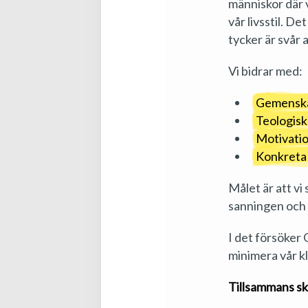
människor där 
vår livsstil. D
tycker är svår 
Vi bidrar med:
Gemenskap
Teologisk
Motivatio
Konkreta t
Målet är att vi
sanningen och l
I det försöker 
minimera vår kl
Tillsammans sk