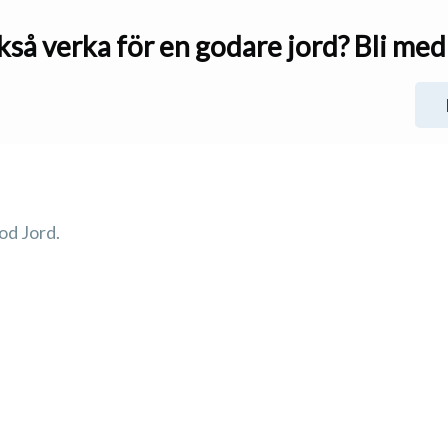
ckså verka för en godare jord? Bli me
od Jord.