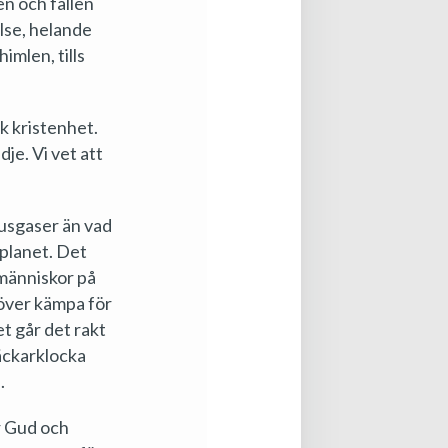
en och fallen
else, helande
imlen, tills
sk kristenhet.
dje. Vi vet att
usgaser än vad
 planet. Det
 människor på
höver kämpa för
et går det rakt
väckarklocka
.
ör Gud och