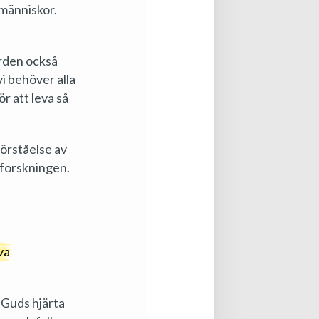
dmänniskor.
orden också
vi behöver alla
r att leva så
förståelse av
 forskningen.
lva
r Guds hjärta