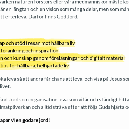
varken naturen förstörs eller våra medmänniskor måste k
et är en längtan och en vision som många delar, men som må
att efterleva. Därför finns God Jord.
 och stöd i resan mot hållbara liv
 förankring och inspiration
n och kunskap genom föreläsningar och digitalt material
ips för hållbara, helhjärtade liv
 ska leva så att andra får chans att leva, och visa på Jesus 
ivet.
God Jord som organisation leva som vi lär och ständigt hitta
imatpåverkan och alltid sträva efter att följa Guds hjärta o
apar vi en godare jord!