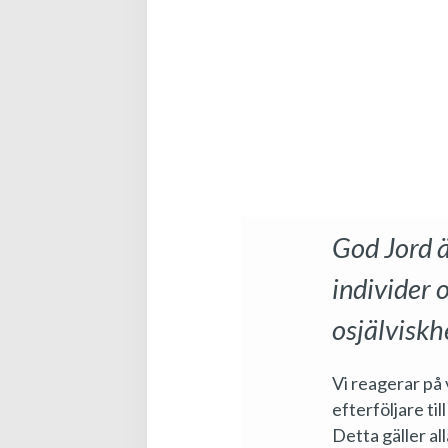
God Jord ä
individer 
osjälviskhe
Vi reagerar på 
efterföljare ti
Detta gäller al