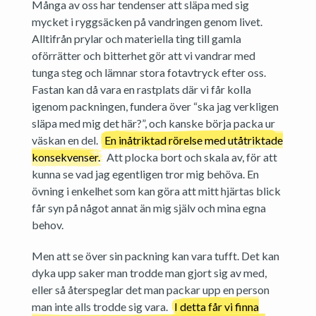
Många av oss har tendenser att släpa med sig
mycket i ryggsäcken på vandringen genom livet.
Alltifrån prylar och materiella ting till gamla
oförrätter och bitterhet gör att vi vandrar med
tunga steg och lämnar stora fotavtryck efter oss.
Fastan kan då vara en rastplats där vi får kolla
igenom packningen, fundera över “ska jag verkligen
släpa med mig det här?”, och kanske börja packa ur
väskan en del.
En inåtriktad rörelse med utåtriktade
konsekvenser.
Att plocka bort och skala av, för att
kunna se vad jag egentligen tror mig behöva. En
övning i enkelhet som kan göra att mitt hjärtas blick
får syn på något annat än mig själv och mina egna
behov.
Men att se över sin packning kan vara tufft. Det kan
dyka upp saker man trodde man gjort sig av med,
eller så återspeglar det man packar upp en person
man inte alls trodde sig vara.
I detta får vi finna