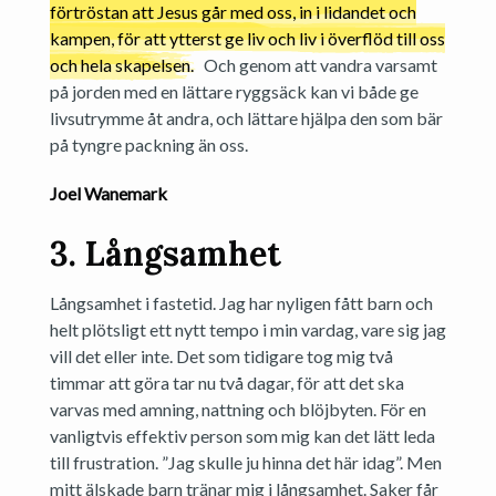
förtröstan att Jesus går med oss, in i lidandet och
kampen, för att ytterst ge liv och liv i överflöd till oss
och hela skapelsen.
Och genom att vandra varsamt
på jorden med en lättare ryggsäck kan vi både ge
livsutrymme åt andra, och lättare hjälpa den som bär
på tyngre packning än oss.
Joel Wanemark
3. Långsamhet
Långsamhet i fastetid. Jag har nyligen fått barn och
helt plötsligt ett nytt tempo i min vardag, vare sig jag
vill det eller inte. Det som tidigare tog mig två
timmar att göra tar nu två dagar, för att det ska
varvas med amning, nattning och blöjbyten. För en
vanligtvis effektiv person som mig kan det lätt leda
till frustration. ”Jag skulle ju hinna det här idag”. Men
mitt älskade barn tränar mig i långsamhet. Saker får