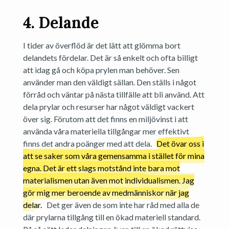
4. Delande
I tider av överflöd är det lätt att glömma bort
delandets fördelar. Det är så enkelt och ofta billigt
att idag gå och köpa prylen man behöver. Sen
använder man den väldigt sällan. Den ställs i något
förråd och väntar på nästa tillfälle att bli använd. Att
dela prylar och resurser har något väldigt vackert
över sig. Förutom att det finns en miljövinst i att
använda våra materiella tillgångar mer effektivt
finns det andra poänger med att dela.
Det övar oss i
att se saker som våra gemensamma i stället för mina
egna. Det är ett slags motstånd inte bara mot
materialismen utan även mot individualismen. Jag
gör mig mer beroende av medmänniskor när jag
delar.
Det ger även de som inte har råd med alla de
där prylarna tillgång till en ökad materiell standard.