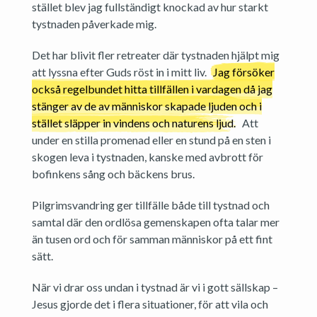
stället blev jag fullständigt knockad av hur starkt
tystnaden påverkade mig.
Det har blivit fler retreater där tystnaden hjälpt mig
att lyssna efter Guds röst in i mitt liv.
Jag försöker
också regelbundet hitta tillfällen i vardagen då jag
stänger av de av människor skapade ljuden och i
stället släpper in vindens och naturens ljud.
Att
under en stilla promenad eller en stund på en sten i
skogen leva i tystnaden, kanske med avbrott för
bofinkens sång och bäckens brus.
Pilgrimsvandring ger tillfälle både till tystnad och
samtal där den ordlösa gemenskapen ofta talar mer
än tusen ord och för samman människor på ett fint
sätt.
När vi drar oss undan i tystnad är vi i gott sällskap –
Jesus gjorde det i flera situationer, för att vila och