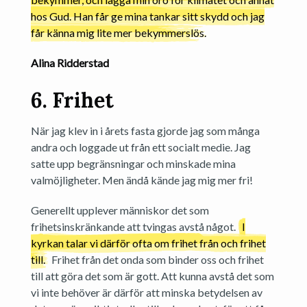
hos Gud. Han får ge mina tankar sitt skydd och jag
får känna mig lite mer bekymmerslös.
Alina Ridderstad
6. Frihet
När jag klev in i årets fasta gjorde jag som många
andra och loggade ut från ett socialt medie. Jag
satte upp begränsningar och minskade mina
valmöjligheter. Men ändå kände jag mig mer fri!
Generellt upplever människor det som
frihetsinskränkande att tvingas avstå något.
I
kyrkan talar vi därför ofta om frihet från och frihet
till.
Frihet från det onda som binder oss och frihet
till att göra det som är gott. Att kunna avstå det som
vi inte behöver är därför att minska betydelsen av