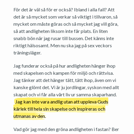
För det är väl så för er också? Ibland i alla fall? Att
det är så mycket som verkar så viktigt i tillvaron, så
mycket om måste göras och så mycket jag vill göra,
så att andligheten liksom inte får plats. En liten
snabb bön när jag rusar till bussen. Det känns inte
riktigt hälsosamt. Men nu ska jag på sex veckors
träningsläger.
Jag funderar också på hur andligheten hänger ihop
med skapelsen och kampen för miljö och rättvisa.
Jag tänker att det hänger tätt, tätt ihop, även om vi
kanske glömt det. Vi är ju jordlingar, syskon med allt
skapat och vi får alla vårt liv ur samma skaparhand.
Jag kan inte vara andlig utan att uppleva Guds
kärlek till hela sin skapelse och inspireras och
utmanas av den.
Vad gör jag med den gröna andligheten i fastan? Ber