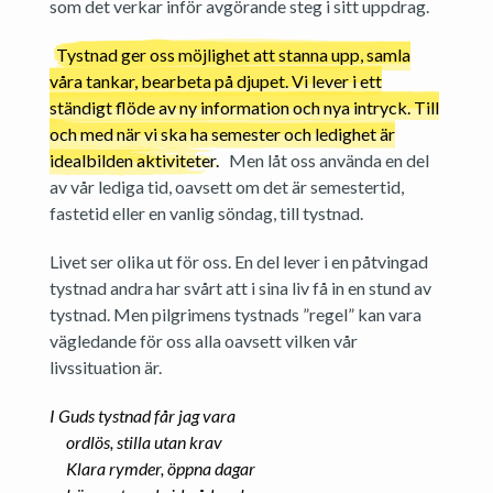
som det verkar inför avgörande steg i sitt uppdrag.
Tystnad ger oss möjlighet att stanna upp, samla
våra tankar, bearbeta på djupet. Vi lever i ett
ständigt flöde av ny information och nya intryck. Till
och med när vi ska ha semester och ledighet är
idealbilden aktiviteter.
Men låt oss använda en del
av vår lediga tid, oavsett om det är semestertid,
fastetid eller en vanlig söndag, till tystnad.
Livet ser olika ut för oss. En del lever i en påtvingad
tystnad andra har svårt att i sina liv få in en stund av
tystnad. Men pilgrimens tystnads ”regel” kan vara
vägledande för oss alla oavsett vilken vår
livssituation är.
I Guds tystnad får jag vara
ordlös, stilla utan krav
Klara rymder, öppna dagar