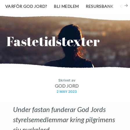
VARFÖR GOD JORD?
BLI MEDLEM
RESURSBANK
GE 
Fastetidstexter
Skrivet av
GOD JORD
2 MAY 2023
Under fastan funderar God Jords
styrelsemedlemmar kring pilgrimens
sju nyckelord.