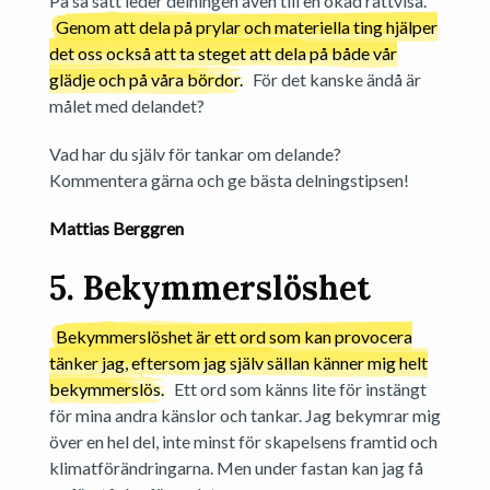
På så sätt leder delningen även till en ökad rättvisa.
Genom att dela på prylar och materiella ting hjälper
det oss också att ta steget att dela på både vår
glädje och på våra bördor.
För det kanske ändå är
målet med delandet?
Vad har du själv för tankar om delande?
Kommentera gärna och ge bästa delningstipsen!
Mattias Berggren
5. Bekymmerslöshet
Bekymmerslöshet är ett ord som kan provocera
tänker jag, eftersom jag själv sällan känner mig helt
bekymmerslös.
Ett ord som känns lite för instängt
för mina andra känslor och tankar. Jag bekymrar mig
över en hel del, inte minst för skapelsens framtid och
klimatförändringarna. Men under fastan kan jag få