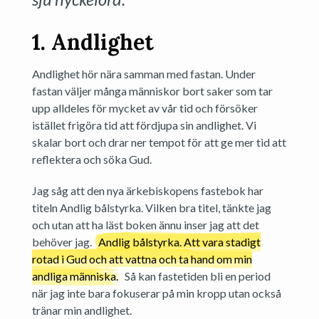
1. Andlighet
Andlighet hör nära samman med fastan. Under
fastan väljer många människor bort saker som tar
upp alldeles för mycket av vår tid och försöker
istället frigöra tid att fördjupa sin andlighet. Vi
skalar bort och drar ner tempot för att ge mer tid att
reflektera och söka Gud.
Jag såg att den nya ärkebiskopens fastebok har
titeln Andlig bålstyrka. Vilken bra titel, tänkte jag
och utan att ha läst boken ännu inser jag att det
behöver jag.
Andlig bålstyrka. Att vara stadigt
rotad i Gud och att vattna och ta hand om min
andliga människa.
Så kan fastetiden bli en period
när jag inte bara fokuserar på min kropp utan också
tränar min andlighet.