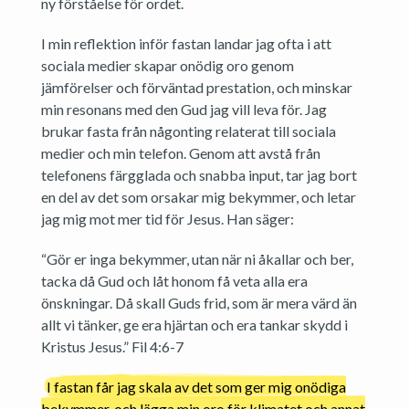
ny förståelse för ordet.
I min reflektion inför fastan landar jag ofta i att
sociala medier skapar onödig oro genom
jämförelser och förväntad prestation, och minskar
min resonans med den Gud jag vill leva för. Jag
brukar fasta från någonting relaterat till sociala
medier och min telefon. Genom att avstå från
telefonens färgglada och snabba input, tar jag bort
en del av det som orsakar mig bekymmer, och letar
jag mig mot mer tid för Jesus. Han säger:
“Gör er inga bekymmer, utan när ni åkallar och ber,
tacka då Gud och låt honom få veta alla era
önskningar. Då skall Guds frid, som är mera värd än
allt vi tänker, ge era hjärtan och era tankar skydd i
Kristus Jesus.” Fil 4:6-7
I fastan får jag skala av det som ger mig onödiga
bekymmer, och lägga min oro för klimatet och annat