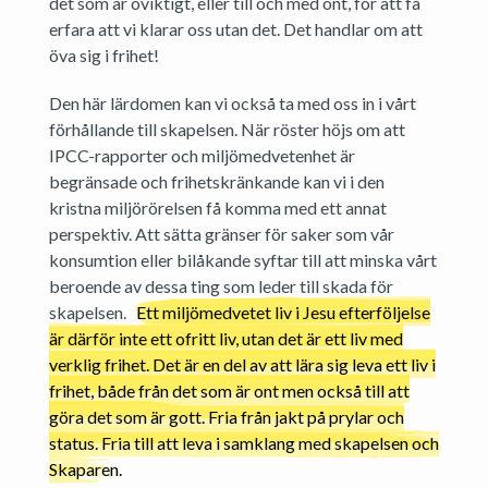
det som är oviktigt, eller till och med ont, för att få
erfara att vi klarar oss utan det. Det handlar om att
öva sig i frihet!
Den här lärdomen kan vi också ta med oss in i vårt
förhållande till skapelsen. När röster höjs om att
IPCC-rapporter och miljömedvetenhet är
begränsade och frihetskränkande kan vi i den
kristna miljörörelsen få komma med ett annat
perspektiv. Att sätta gränser för saker som vår
konsumtion eller bilåkande syftar till att minska vårt
beroende av dessa ting som leder till skada för
skapelsen.
Ett miljömedvetet liv i Jesu efterföljelse
är därför inte ett ofritt liv, utan det är ett liv med
verklig frihet. Det är en del av att lära sig leva ett liv i
frihet, både från det som är ont men också till att
göra det som är gott. Fria från jakt på prylar och
status. Fria till att leva i samklang med skapelsen och
Skaparen.