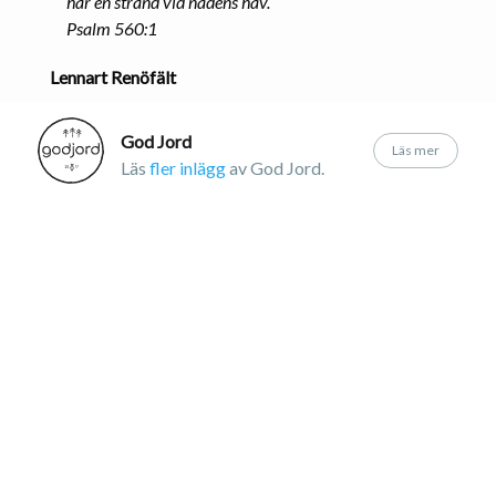
här en strand vid nådens hav.
Psalm 560:1
Lennart Renöfält
God Jord
Läs mer
Läs
fler inlägg
av God Jord.