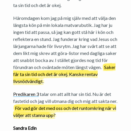
ta sin tid och det är okej.
Häromdagen kom jag på mig själv med att välja den
längsta kön på min lokala matvarubutik. Jag har ju
ingen tid att passa, så jag kan gott stå här i kön och
reflektera en stund. Jag funderar kring vad Jesus och
lärjungarna hade för livsrytm. Jag har svårt att se att
dem likt mig skrev att göra-listor med dagliga saker
att snabbt bocka av. I stället gjordes nog tid för
förundran och oväntade möten längst vägen.
Saker
får ta sin tid och det är okej. Kanske rentav
livsnödvändigt.
Predikaren 3
talar om att allt har sin tid. Nu är det
fastetid och jag vill utmana dig och mig att sakta ner.
För vad gör det med oss och det runtomkring när vi
väljer att stanna upp?
Sandra Edin