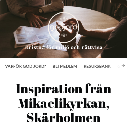
Kristna för miljö och rättvisa
VARFÖR GOD JORD?
BLI MEDLEM
RESURSBANK
GE 
Inspiration från
Mikaelikyrkan,
Skärholmen