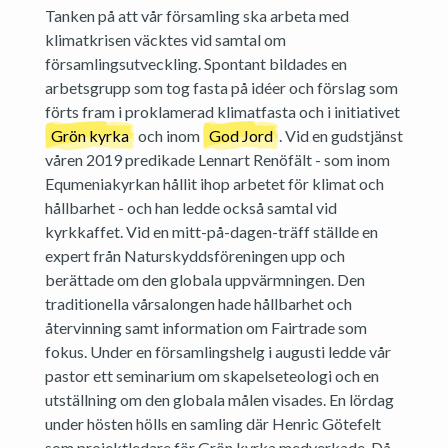
Tanken på att vår församling ska arbeta med
klimatkrisen väcktes vid samtal om
församlingsutveckling. Spontant bildades en
arbetsgrupp som tog fasta på idéer och förslag som
förts fram i proklamerad klimatfasta och i initiativet
Grön kyrka
och inom
God Jord
. Vid en gudstjänst
våren 2019 predikade Lennart Renöfält - som inom
Equmeniakyrkan hållit ihop arbetet för klimat och
hållbarhet - och han ledde också samtal vid
kyrkkaffet. Vid en mitt-på-dagen-träff ställde en
expert från Naturskyddsföreningen upp och
berättade om den globala uppvärmningen. Den
traditionella vårsalongen hade hållbarhet och
återvinning samt information om Fairtrade som
fokus. Under en församlingshelg i augusti ledde vår
pastor ett seminarium om skapelseteologi och en
utställning om den globala målen visades. En lördag
under hösten hölls en samling där Henric Götefelt
som projektledare för Grön kyrka medverkade. Då