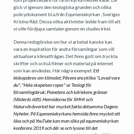
gick vi igenom den teologiska grunden och olika
policydokument bl.a.från Equmeniakyrkan , Sveriges
Kristna Råd. Dessa olika aktivteter ledde fram till att
vi ville fördjupa samtalen genom en studiecirkel.
Denna redogörelse om hur vi arbetat kanske kan
vara en inspiration för andra församlingar som vill
aktualisera klimatfrågan. Det finns gott om tryckta
skrifter och också filmer och material på internet
som kan användas. Här några exempel:
Ett
biskopsbrev om klimatet; Påvens encyklika "Lovad vare
du"; "Hela skapelsen ropar" ur Teologi för
församlingsbruk; Planetens och kärlekens gränser
(Västerås stift). Hemsidorna för SMHI och
Naturvårdsverket har mycket fakta detsamma Dagens
Nyheter. På Equmeniakyrkans hemsida finns mycket att
läsa och på YouTube kan man söka på equmeniakyrkan
konferens 2019 och där se och lyssna till det