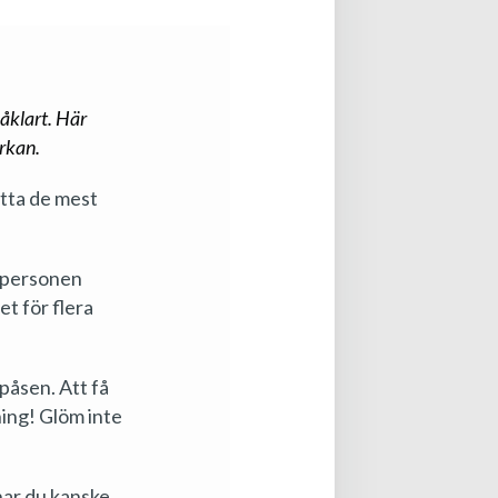
såklart. Här
rkan.
itta de mest
 personen
et för flera
påsen. Att få
ning! Glöm inte
 har du kanske