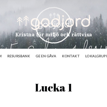
Kristna för miljö och rättvisa
M
RESURSBANK
GE EN GÅVA
KONTAKT
LOKALGRUP
Lucka 1