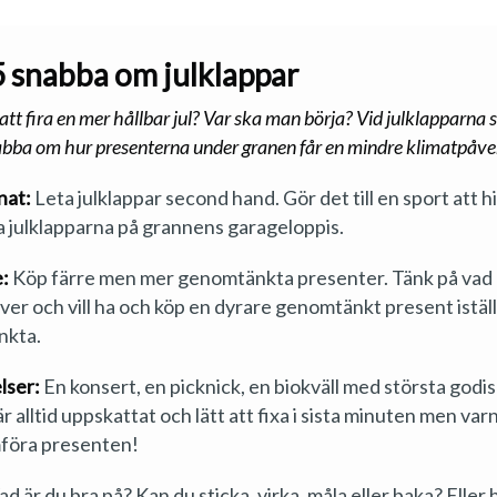
5 snabba om julklappar
att fira en mer hållbar jul? Var ska man börja? Vid julklapparna 
ba om hur presenterna under granen får en mindre klimatpåve
nat:
Leta julklappar second hand. Gör det till en sport att h
ga julklapparna på grannens garageloppis.
:
Köp färre men mer genomtänkta presenter. Tänk på vad
er och vill ha och köp en dyrare genomtänkt present iställ
nkta.
lser:
En konsert, en picknick, en biokväll med största godis
r alltid uppskattat och lätt att fixa i sista minuten men var
mföra presenten!
ad är du bra på? Kan du sticka, virka, måla eller baka? Eller