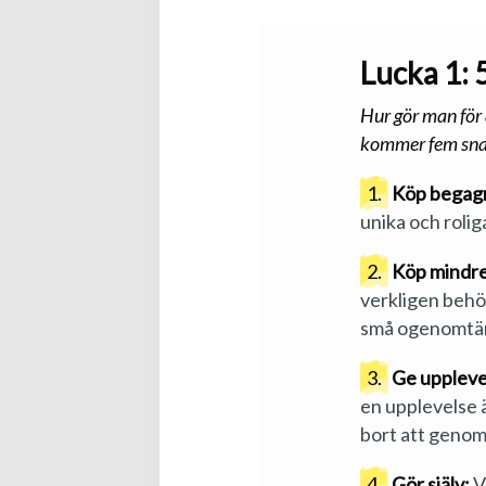
Lucka 1: 
Hur gör man för 
kommer fem snab
1.
Köp begag
unika och roli
2.
Köp mindre
verkligen behöv
små ogenomtä
3.
Ge uppleve
en upplevelse ä
bort att geno
4.
Gör själv:
V