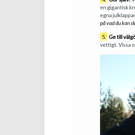
en gigantisk kr
egna julklappar
på vad du kan sk
5.
Ge till väl
vettigt. Vissa