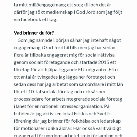
ta mitt miljöengagemang ett steg till och det är
därför jag sökt medlemskap i God Jord som jag följt
via facebook ett tag.
Vad brinner du för?
Som jag nämnde i början så har jag inte haft något
engagemang i God Jord hittills men jag har sedan
flera år tillbaka engagerat mig för social rättvisa
genom socialt företagande och startade 2015 ett
företag för att hjälpa tiggande EU-migranter. Efter
ett antal år tvingades jag lägga ner företaget och
sedan dess har jag arbetat som samordnare i mitt län
för ett 10-tal sociala företag och också som
processledare för arbetsintegrerade sociala företag
i länet för en nationell intresseorganisation. På
fritiden är jag aktiv i en lokal Friskis och Svettis-
förening där jag brinner för folkhälsa och ledarskap
för motionärer i olika åldrar. Har också varit väldigt
engagerad för ungdomsarbetet i min församling och