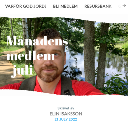
VARFÖR GOD JORD?
BLI MEDLEM
RESURSBANK
GE 
Månadens
medlem
- juli
Skrivet av
ELIN ISAKSSON
21 JULY 2022