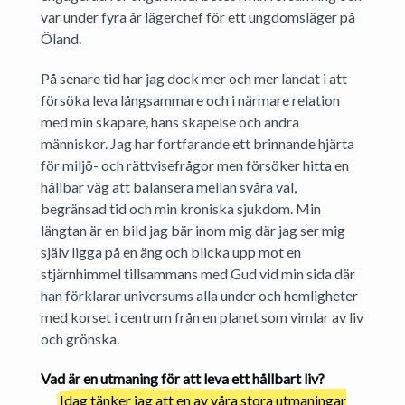
var under fyra år lägerchef för ett ungdomsläger på
Öland.
På senare tid har jag dock mer och mer landat i att
försöka leva långsammare och i närmare relation
med min skapare, hans skapelse och andra
människor. Jag har fortfarande ett brinnande hjärta
för miljö- och rättvisefrågor men försöker hitta en
hållbar väg att balansera mellan svåra val,
begränsad tid och min kroniska sjukdom. Min
längtan är en bild jag bär inom mig där jag ser mig
själv ligga på en äng och blicka upp mot en
stjärnhimmel tillsammans med Gud vid min sida där
han förklarar universums alla under och hemligheter
med korset i centrum från en planet som vimlar av liv
och grönska.
Vad är en utmaning för att leva ett hållbart liv?
Idag tänker jag att en av våra stora utmaningar