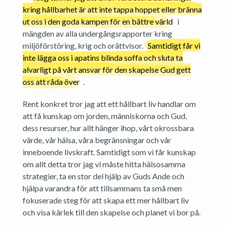
kring hållbarhet är att inte tappa hoppet eller bränna
ut oss i den goda kampen för en bättre värld
i
mängden av alla undergångsrapporter kring
miljöförstöring, krig och orättvisor.
Samtidigt får vi
inte lägga oss i apatins blinda soffa och sluta ta
alvarligt på vårt ansvar för den skapelse Gud gett
oss att råda över
.
Rent konkret tror jag att ett hållbart liv handlar om
att få kunskap om jorden, människorna och Gud,
dess resurser, hur allt hänger ihop, vårt okrossbara
värde, vår hälsa, våra begränsningar och vår
inneboende livskraft. Samtidigt som vi får kunskap
om allt detta tror jag vi måste hitta hälsosamma
strategier, ta en stor del hjälp av Guds Ande och
hjälpa varandra för att tillsammans ta små men
fokuserade steg för att skapa ett mer hållbart liv
och visa kärlek till den skapelse och planet vi bor på.