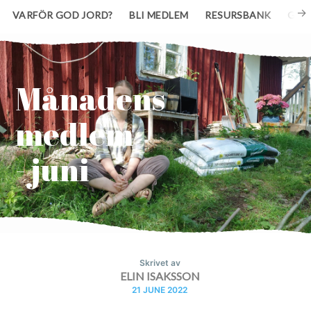
VARFÖR GOD JORD?
BLI MEDLEM
RESURSBANK
GE 
Månadens
medlem
- juni
Skrivet av
ELIN ISAKSSON
21 JUNE 2022