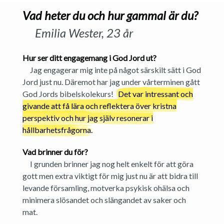
Vad heter du och hur gammal är du?
Emilia Wester, 23 år
Hur ser ditt engagemang i God Jord ut?
Jag engagerar mig inte på något särskilt sätt i God
Jord just nu. Däremot har jag under vårterminen gått
God Jords bibelskolekurs!
Det var intressant och
givande att få lära och reflektera över kristna
perspektiv och hur jag själv resonerar i
hållbarhetsfrågorna.
Vad brinner du för?
I grunden brinner jag nog helt enkelt för att göra
gott men extra viktigt för mig just nu är att bidra till
levande församling, motverka psykisk ohälsa och
minimera slösandet och slängandet av saker och
mat.