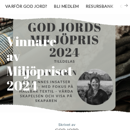
VARFÖR GOD JORD?
BLI MEDLEM
RESURSBANK
GE 
Vinnare
av
Miljöpriset
2024
Skrivet av