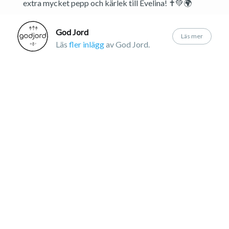
extra mycket pepp och kärlek till Evelina! ✝💚🌍
God Jord
Läs mer
Läs
fler inlägg
av God Jord.