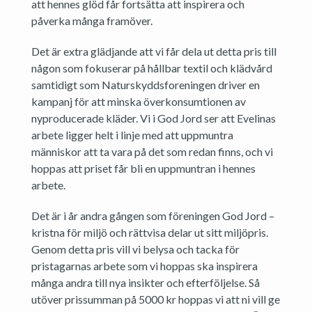
att hennes glöd får fortsätta att inspirera och
påverka många framöver.
Det är extra glädjande att vi får dela ut detta pris till
någon som fokuserar på hållbar textil och klädvård
samtidigt som Naturskyddsforeningen driver en
kampanj för att minska överkonsumtionen av
nyproducerade kläder. Vi i God Jord ser att Evelinas
arbete ligger helt i linje med att uppmuntra
människor att ta vara på det som redan finns, och vi
hoppas att priset får bli en uppmuntran i hennes
arbete.
Det är i år andra gången som föreningen God Jord –
kristna för miljö och rättvisa delar ut sitt miljöpris.
Genom detta pris vill vi belysa och tacka för
pristagarnas arbete som vi hoppas ska inspirera
många andra till nya insikter och efterföljelse. Så
utöver prissumman på 5000 kr hoppas vi att ni vill ge