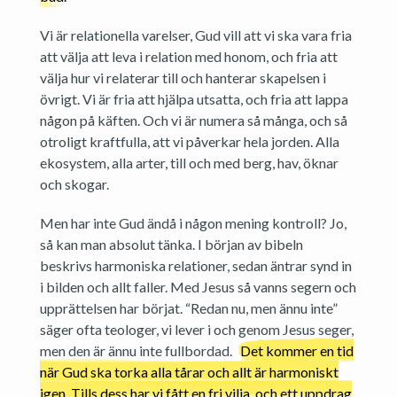
Vi är relationella varelser, Gud vill att vi ska vara fria
att välja att leva i relation med honom, och fria att
välja hur vi relaterar till och hanterar skapelsen i
övrigt. Vi är fria att hjälpa utsatta, och fria att lappa
någon på käften. Och vi är numera så många, och så
otroligt kraftfulla, att vi påverkar hela jorden. Alla
ekosystem, alla arter, till och med berg, hav, öknar
och skogar.
Men har inte Gud ändå i någon mening kontroll? Jo,
så kan man absolut tänka. I början av bibeln
beskrivs harmoniska relationer, sedan äntrar synd in
i bilden och allt faller. Med Jesus så vanns segern och
upprättelsen har börjat. “Redan nu, men ännu inte”
säger ofta teologer, vi lever i och genom Jesus seger,
men den är ännu inte fullbordad.
Det kommer en tid
när Gud ska torka alla tårar och allt är harmoniskt
igen. Tills dess har vi fått en fri vilja, och ett uppdrag