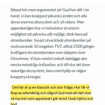
Ibland hör man argumentet att Gud har allt i sin
hand, vi kan knappast påverka jorden och alla
dessa enorma ekosystem och så vidare. Men
uppenbarligen har vi människor en enorm
möjlighet att påverka allt möjligt, tänk bara på
atombomber. Sovjet utvecklade atombomber på
motsvarande 50 megaton TNT, alltså 2500 gånger
kraftigare än atombomben som släpptes över
Hiroshima. Vi kan relativt enkelt ödelägga den
mesta mänsklig civilisation, och till stor del även
naturliga ekosystem, bara med hjälp av några
knapptryckningar.
Det här är ju en klassisk och stor fråga. Hur får vi
ihop en allsmäktig och allgod Gud med att det sker
så mycket som uppenbart går emot Guds hjärta och
bud.