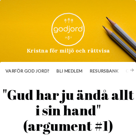
Kristna för miljö och rättvisa
VARFÖR GOD JORD?
BLI MEDLEM
RESURSBANK
GE 
"Gud har ju ändå allt
i sin hand"
(argument #1)